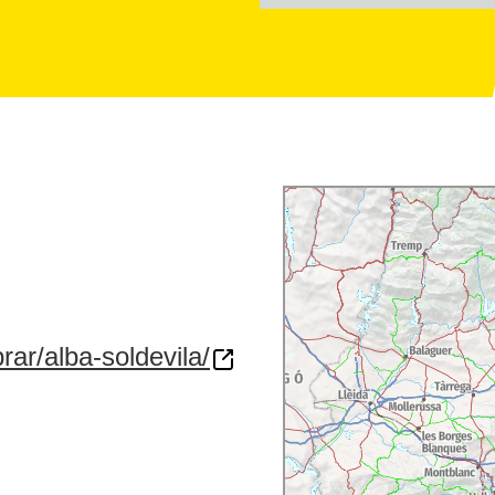
ar/alba-soldevila/