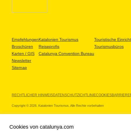
Empfehlungen
Katalonien Tourismus
Touristische Einric
Broschüren
Reiseprofis
Tourismusbüros
Karten / GIS
Catalunya Convention Bureau
Newsletter
Sitemap
RECHTLICHER HINWEIS
DATENSCHUTZICHTLINIE
COOKIES
BARRIEREF
Copyright © 2026. Katalonien Tourismus. Alle Rechte vorbehalten
Cookies von catalunya.com