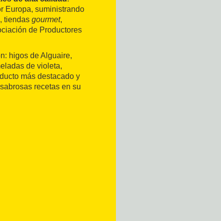
or Europa, suministrando
s, tiendas
gourmet
,
ociación de Productores
n: higos de Alguaire,
ladas de violeta,
oducto más destacado y
n sabrosas recetas en su