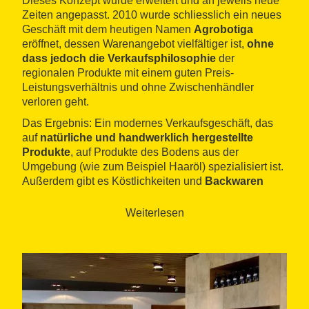
Dieses Konzept wurde erweitert und an jeweils neue
Zeiten angepasst. 2010 wurde schliesslich ein neues
Geschäft mit dem heutigen Namen
Agrobotiga
eröffnet, dessen Warenangebot vielfältiger ist,
ohne
dass jedoch die Verkaufsphilosophie
der
regionalen Produkte mit einem guten Preis-
Leistungsverhältnis und ohne Zwischenhändler
verloren geht.
Das Ergebnis: Ein modernes Verkaufsgeschäft, das
auf
natürliche und handwerklich hergestellte
Produkte
, auf Produkte des Bodens aus der
Umgebung (wie zum Beispiel Haaröl) spezialisiert ist.
Außerdem gibt es Köstlichkeiten und
Backwaren
sowie Produkte für die persönliche Pflege,
die aus
hochwertigen und vollkommen natürlichen Rohstoffen
Weiterlesen
und aromatischen Kräutern bestehen.