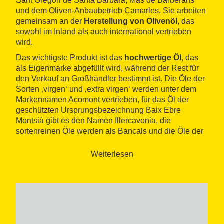
Sant Gregori de Santa Bàrbara, Mas de Barberans
und dem Oliven-Anbaubetrieb Camarles. Sie arbeiten
gemeinsam an der
Herstellung von Olivenöl
, das
sowohl im Inland als auch international vertrieben
wird.
Das wichtigste Produkt ist das
hochwertige Öl
, das
als Eigenmarke abgefüllt wird, während der Rest für
den Verkauf an Großhändler bestimmt ist. Die Öle der
Sorten ‚virgen‘ und ‚extra virgen‘ werden unter dem
Markennamen Acomont vertrieben, für das Öl der
geschützten Ursprungsbezeichnung Baix Ebre
Montsià gibt es den Namen Illercavonia, die
sortenreinen Öle werden als Bancals und die Öle der
tausendjährigen Olivenbäume als Mil Tardors
verkauft. Das Verpacken erfolgt in der
Fabrik von
Weiterlesen
Ulldecona
, die 800 m² groß ist.