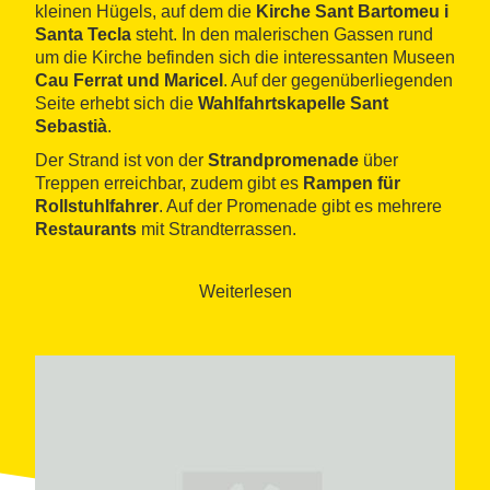
kleinen Hügels, auf dem die
Kirche Sant Bartomeu i
Santa Tecla
steht. In den malerischen Gassen rund
um die Kirche befinden sich die interessanten Museen
Cau Ferrat und Maricel
. Auf der gegenüberliegenden
Seite erhebt sich die
Wahlfahrtskapelle Sant
Sebastià
.
Der Strand ist von der
Strandpromenade
über
Treppen erreichbar, zudem gibt es
Rampen für
Rollstuhlfahrer
. Auf der Promenade gibt es mehrere
Restaurants
mit Strandterrassen.
Es gibt
Duschen
und einen
Liegen- und
Sonnenschirmverleih
.
Weiterlesen
Der Strand wird auf beiden Seiten von
Steinen
begrenzt. Bei Wellengang
ist Vorsicht geboten
, da
die Wellen Badegäste gegen die Steine drücken
können. An ruhigen Tagen ist Strand durch das
flache
Wasser
ideal für Kinder
.