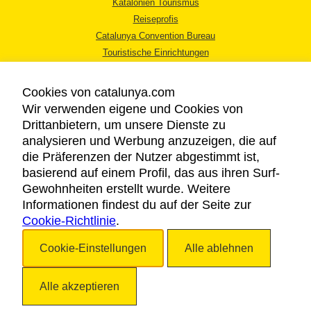
Katalonien Tourismus
Reiseprofis
Catalunya Convention Bureau
Touristische Einrichtungen
Tourismusbüros
Cookies von catalunya.com
Wir verwenden eigene und Cookies von
Drittanbietern, um unsere Dienste zu
analysieren und Werbung anzuzeigen, die auf
die Präferenzen der Nutzer abgestimmt ist,
RECHTLICHER HINWEIS
basierend auf einem Profil, das aus ihren Surf-
DATENSCHUTZICHTLINIE
Gewohnheiten erstellt wurde. Weitere
COOKIES
Informationen findest du auf der Seite zur
Cookie-Richtlinie
BARRIEREFREIHEIT
.
Cookie-Einstellungen
Alle ablehnen
Copyright © 2026. Katalonien Tourismus. Alle Rechte vorbehalten
Alle akzeptieren