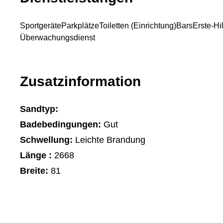
Sportgeräte
Parkplätze
Toiletten (Einrichtung)
Bars
Erste-Hi
Überwachungsdienst
Zusatzinformation
Sandtyp:
Badebedingungen:
Gut
Schwellung:
Leichte Brandung
Länge :
2668
Breite:
81