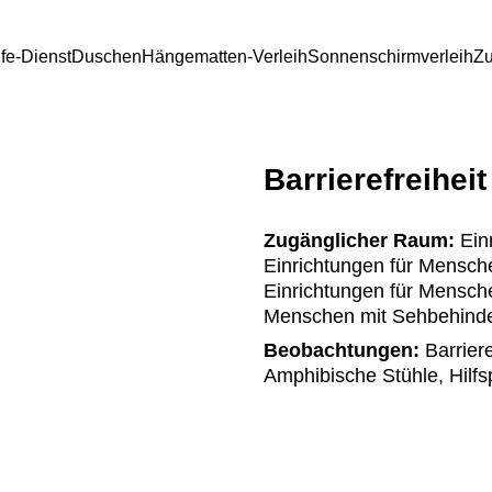
lfe-Dienst
Duschen
Hängematten-Verleih
Sonnenschirmverleih
Zu
Barrierefreiheit
Zugänglicher Raum:
Einr
Einrichtungen für Mensche
Einrichtungen für Mensch
Menschen mit Sehbehinder
Beobachtungen:
Barrier
Amphibische Stühle, Hilf