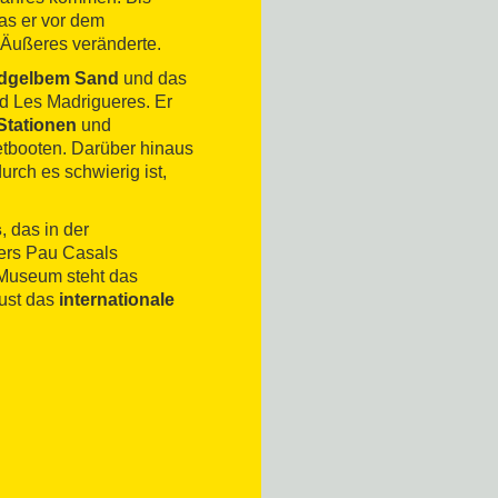
das er vor dem
 Äußeres veränderte.
oldgelbem Sand
und das
nd Les Madrigueres. Er
Stationen
und
tbooten. Darüber hinaus
rch es schwierig ist,
s
, das in der
ers Pau Casals
m Museum steht das
gust das
internationale