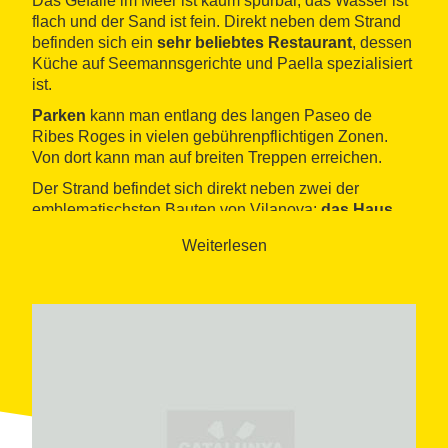
Das Gefälle im Meer ist kaum spürbar, das Wasser ist
flach und der Sand ist fein. Direkt neben dem Strand
befinden sich ein
sehr beliebtes Restaurant
, dessen
Küche auf Seemannsgerichte und Paella spezialisiert
ist.
Parken
kann man entlang des langen Paseo de
Ribes Roges in vielen gebührenpflichtigen Zonen.
Von dort kann man auf breiten Treppen erreichen.
Der Strand befindet sich direkt neben zwei der
emblematischsten Bauten von Vilanova:
das Haus
des Nin
und die
Kapelle Sant Gervasi
. Beide
Weiterlesen
befinden sich innerhalb eines eingefriedeten
Bereichs. Das Haus bzw. Stammhaus steht an dem
Ort, wo ehemals ein Wachturm und eine Festung
gestanden haben. Die ganz in Strandnähe stehende
Kapelle wurde 1566 errichtet und wurde den Heiligen
Gervasio und Protasio gewidmet, die laut der
Überlieferung den ganzen Landkreis vor der Pest
geschützt haben.