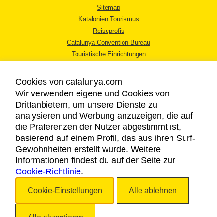
Sitemap
Katalonien Tourismus
Reiseprofis
Catalunya Convention Bureau
Touristische Einrichtungen
Tourismusbüros
Cookies von catalunya.com
Wir verwenden eigene und Cookies von
Drittanbietern, um unsere Dienste zu
analysieren und Werbung anzuzeigen, die auf
die Präferenzen der Nutzer abgestimmt ist,
RECHTLICHER HINWEIS
basierend auf einem Profil, das aus ihren Surf-
DATENSCHUTZICHTLINIE
Gewohnheiten erstellt wurde. Weitere
COOKIES
Informationen findest du auf der Seite zur
Cookie-Richtlinie
BARRIEREFREIHEIT
.
Cookie-Einstellungen
Alle ablehnen
Copyright © 2026. Katalonien Tourismus. Alle Rechte vorbehalten