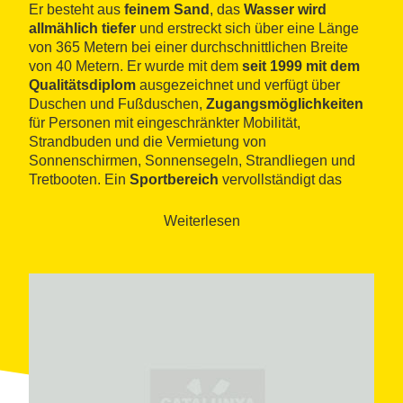
Er besteht aus
feinem Sand
, das
Wasser wird
allmählich tiefer
und erstreckt sich über eine Länge
von 365 Metern bei einer durchschnittlichen Breite
von 40 Metern. Er wurde mit dem
seit 1999 mit dem
Qualitätsdiplom
ausgezeichnet und verfügt über
Duschen und Fußduschen,
Zugangsmöglichkeiten
für Personen mit eingeschränkter Mobilität,
Strandbuden und die Vermietung von
Sonnenschirmen, Sonnensegeln, Strandliegen und
Tretbooten. Ein
Sportbereich
vervollständigt das
Angebot.
Weiterlesen
Erreichbar
ist er über die Strandpromenade, wo es
zahlreiche
Restaurants und Bars
gibt, in denen man
eine Stärkung zu sich nehmen kann. Dort kann man
sein Auto in den
gebührenpflichtigen Bereichen
parken, obwohl man auch mit dem
Touristenzug
fahren kann.