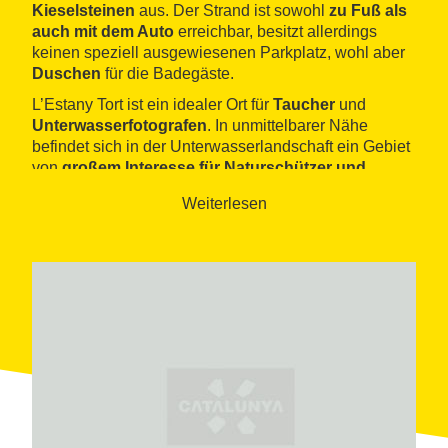
Kieselsteinen
aus. Der Strand ist sowohl
zu Fuß als
auch mit dem Auto
erreichbar, besitzt allerdings
keinen speziell ausgewiesenen Parkplatz, wohl aber
Duschen
für die Badegäste.
L’Estany Tort ist ein idealer Ort für
Taucher
und
Unterwasserfotografen
. In unmittelbarer Nähe
befindet sich in der Unterwasserlandschaft ein Gebiet
von
großem Interesse für Naturschützer und
Ökologen
.
Weiterlesen
Der Steilhang gehört zu einer längeren Steilküste, die
von besonderem
geologischen
Interesse ist. Darüber
hinaus leben in dem stehenden Wasser der Lagune
zahlreiche endemische Tierarten
, darunter
insbesondere Insekten und Schnecken.
Schließlich sollte auch einer der landschaftlichen
Schätze von L’Ametlla de Mar nicht unerwähnt
bleiben: der Naturhafen
Port Natural de l’Estany
Tort
, der zusammen mit dem Cabo de Santes Creus
den ausgedehntesten,
unberührten
Küstenabschnitt
der südlichen Gegend von