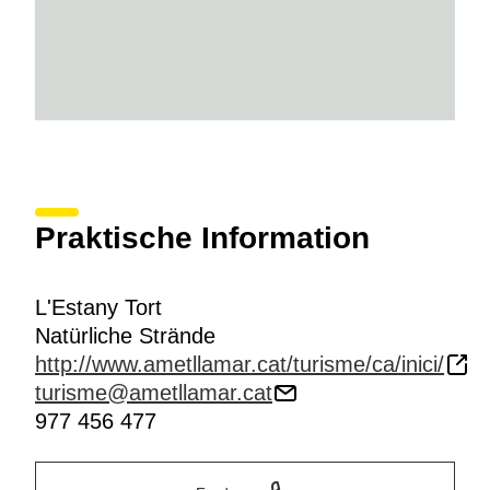
Tarragona darstellt.
Bis in die 1920er Jahre war dies der übliche
Anlegeplatz der Fischer aus dieser Gegend. Noch
heute trifft man hier einzigartige Tierarten wie den
Valenciakärpfling
an, einen kleinen Fisch, der an der
Mittelmeerküste heimisch ist.
Praktische Information
L'Estany Tort
Natürliche Strände
http://www.ametllamar.cat/turisme/ca/inici/
turisme@ametllamar.cat
977 456 477