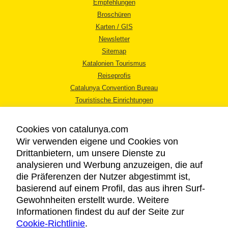
Empfehlungen
Broschüren
Karten / GIS
Newsletter
Sitemap
Katalonien Tourismus
Reiseprofis
Catalunya Convention Bureau
Touristische Einrichtungen
Tourismusbüros
Cookies von catalunya.com
Wir verwenden eigene und Cookies von
Drittanbietern, um unsere Dienste zu
analysieren und Werbung anzuzeigen, die auf
die Präferenzen der Nutzer abgestimmt ist,
RECHTLICHER HINWEIS
basierend auf einem Profil, das aus ihren Surf-
DATENSCHUTZICHTLINIE
Gewohnheiten erstellt wurde. Weitere
COOKIES
Informationen findest du auf der Seite zur
Cookie-Richtlinie
BARRIEREFREIHEIT
.