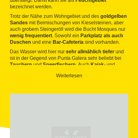
übersteigt. Damit kann sie als
Feuchtgebiet
bezeichnet werden.
Trotz der Nähe zum Wohngebiet und des
goldgelben
Sandes
mit Beimischungen von Kieselsteinen, aber
auch grobem Steingeröll wird die Bucht Mosques nur
wenig frequentiert
. Sowohl ein
Parkplatz als auch
Duschen
und eine
Bar-Cafeteria
sind vorhanden.
Das Wasser wird hier nur
sehr allmählich tiefer
und
ist in der Gegend von Punta Galera sehr beliebt bei
Tauchern
und
Speerfischern
. Auch
Kajak-
und
Kanufahrer
kommen gerne hierher.
Weiterlesen
Freunden des
Segelsports
und anderer
Wassersportarten steht der nur zwei Kilometer
entfernte
Nautikclub der Wohnsiedlung Calafat
offen.