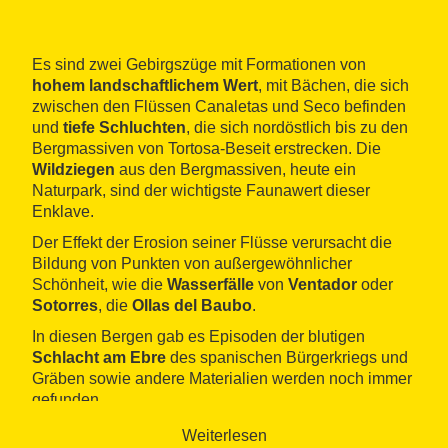
Es sind zwei Gebirgszüge mit Formationen von
hohem landschaftlichem Wert
, mit Bächen, die sich
zwischen den Flüssen Canaletas und Seco befinden
und
tiefe Schluchten
, die sich nordöstlich bis zu den
Bergmassiven von Tortosa-Beseit erstrecken. Die
Wildziegen
aus den Bergmassiven, heute ein
Naturpark, sind der wichtigste Faunawert dieser
Enklave.
Der Effekt der Erosion seiner Flüsse verursacht die
Bildung von Punkten von außergewöhnlicher
Schönheit, wie die
Wasserfälle
von
Ventador
oder
Sotorres
, die
Ollas del Baubo
.
In diesen Bergen gab es Episoden der blutigen
Schlacht am Ebre
des spanischen Bürgerkriegs und
Gräben sowie andere Materialien werden noch immer
gefunden.
Abgesehen von den verschiedenen Schluchten finden
Weiterlesen