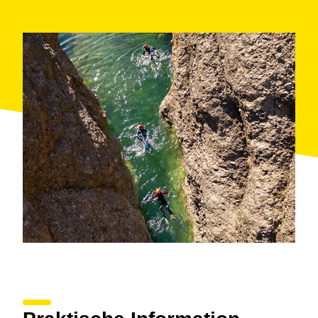
wir Elemente der Trockensteinkultur wie Hütten,
Mauern und Bauernhäuser. Auch die Einsiedelei
Santa Magdalena
(
El Pinell de Brai
), mit einem
Erholungsgebiet und einer Quelle. Etwas weiter oben,
auf der Höhe 705, befindet sich das
Friedensdenkmal
, gefördert durch das sogenannte
„quinta del biberón“ (Fünftel der Flasche) und allen
gewidmet, die in der Schlacht am Ebre waren. Einer
der touristisch interessantesten Punkte ist jedoch
zweifellos das
Heilbad de la Fontcalda
(
Gandesa
).
Es ist ein Heilbad im Freien mit Picknick-
Möglichkeiten und einem Restaurant. Es befindet sich
neben einem Heiligtum aus dem 14. Jahrhundert.