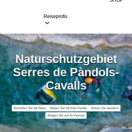
SHOP
Reiseprofis
Naturschutzgebiet
Serres de Pàndols-
Cavalls
Genießen Sie die Natur
Reisen Sie mit Ihrer Familie
Gehen Sie wandern
Steigen Sie auf Ihr Fahrrad