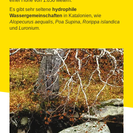
einer Höhe von 1.650 Metern.
Es gibt sehr seltene
hydrophile
Wassergemeinschaften
in Katalonien, wie
Alopecurus aequalis
,
Poa Supina
,
Rorippa islandica
und
Luronium
.