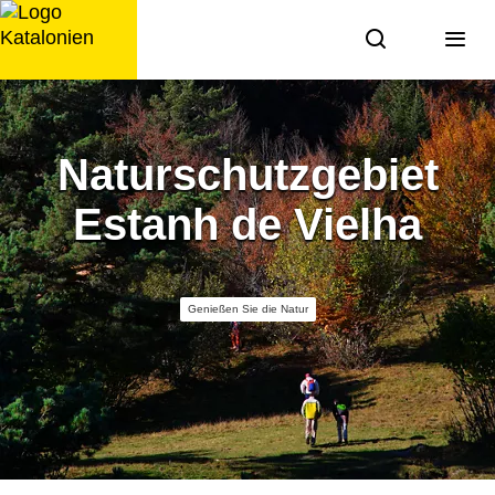
Zum
Inhalt
springen
Naturschutzgebiet
Estanh de Vielha
Genießen Sie die Natur