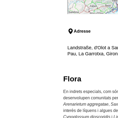
Adresse
Landstraße, d'Olot a Sa
Pau, La Garrotxa, Giro
Flora
En indrets especials, com són
desenvolupen comunitats per
Arenarietum aggregatae
,
Sax
interès de líquens i algues de
Cynoglossum dioscoridis
i
Li