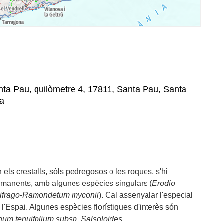
nta Pau, quilòmetre 4, 17811, Santa Pau, Santa
na
 els crestalls, sòls pedregosos o les roques, s'hi
manents, amb algunes espècies singulars (
Erodio-
ifrago-Ramondetum myconii
). Cal assenyalar l'especial
 l'Espai. Algunes espècies florístiques d'interès són
num tenuifolium subsp. Salsoloides
.