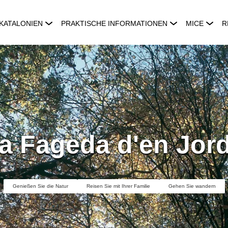
KATALONIEN
PRAKTISCHE INFORMATIONEN
MICE
R
a Fageda d'en Jor
Genießen Sie die Natur
Reisen Sie mit Ihrer Familie
Gehen Sie wandern