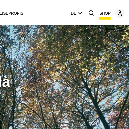
SHOP
EISEPROFIS
DE
dà