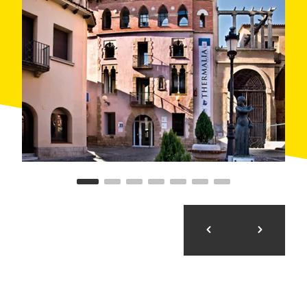
Der
zentrale Sitz
des Thermalia Museums von
Caldes de Montbui bietet verschiedene Workshops
rund um den Thermalismus und das Werk von Manolo
Hugué und Pablo Picasso.