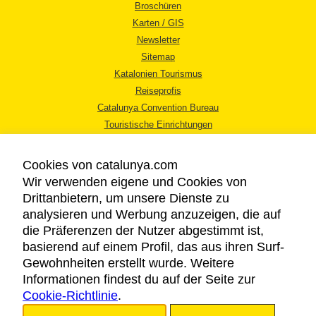
Broschüren
Karten / GIS
Newsletter
Sitemap
Katalonien Tourismus
Reiseprofis
Catalunya Convention Bureau
Touristische Einrichtungen
Tourismusbüros
Cookies von catalunya.com
Wir verwenden eigene und Cookies von
Drittanbietern, um unsere Dienste zu
analysieren und Werbung anzuzeigen, die auf
die Präferenzen der Nutzer abgestimmt ist,
RECHTLICHER HINWEIS
basierend auf einem Profil, das aus ihren Surf-
DATENSCHUTZICHTLINIE
Gewohnheiten erstellt wurde. Weitere
COOKIES
Informationen findest du auf der Seite zur
Cookie-Richtlinie
BARRIEREFREIHEIT
.