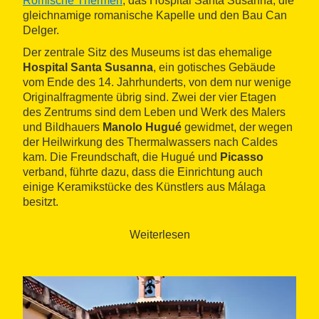
Römische Thermen
, das Hospital Santa Susanna, die
gleichnamige romanische Kapelle und den Bau Can
Delger.
Der zentrale Sitz des Museums ist das ehemalige
Hospital Santa Susanna
, ein gotisches Gebäude
vom Ende des 14. Jahrhunderts, von dem nur wenige
Originalfragmente übrig sind. Zwei der vier Etagen
des Zentrums sind dem Leben und Werk des Malers
und Bildhauers
Manolo Hugué
gewidmet, der wegen
der Heilwirkung des Thermalwassers nach Caldes
kam. Die Freundschaft, die Hugué und
Picasso
verband, führte dazu, dass die Einrichtung auch
einige Keramikstücke des Künstlers aus Málaga
besitzt.
Hinter dem Hospital befindet sich die
Kapelle Santa
Weiterlesen
Susanna
, ein Bau aus dem Jahr 1043, der den
Besucher mit einer Multimedia-Projektion empfängt,
die anhand von archäologischen Fundstücken aus
verschiedenen Epochen und Erklärungen zum
Thermalismus über das Erbe und die Geschichte der
Gemeinde informiert.