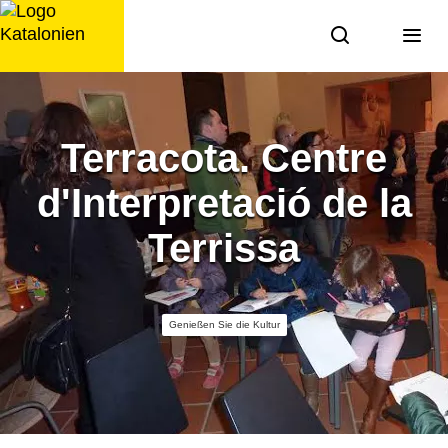
Zum
Inhalt
springen
Terracota. Centre
d'Interpretació de la
Terrissa
Genießen Sie die Kultur