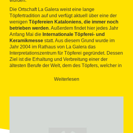
wurden.
Die Ortschaft La Galera weist eine lange
Töpfertradition auf und verfügt aktuell über eine der
wenigen
Töpfereien Kataloniens, die immer noch
betrieben werden
. Außerdem findet hier jedes Jahr
Anfang Mai die
Internationale Töpferei- und
Keramikmesse
statt. Aus diesem Grund wurde im
Jahr 2004 im Rathaus von La Galera das
Interpretationszentrum für Töpferei gegründet. Dessen
Ziel ist die Erhaltung und Verbreitung einer der
ältesten Berufe der Welt, dem des Töpfers, welcher in
Terres de l’Ebre als
Canterer
bezeichnet wird.
Weiterlesen
Das Zentrum besteht aus zwei Sälen, welche jeweils
der Töpferei in La Galera und sonstigen
Sonderausstellungen gewidmet sind. Im ersten Saal
wird der Herstellungsprozess von Tonwaren erklärt,
welcher im Laufe der Jahrhunderte nur wenige
Veränderungen erfahren hat. Im zweiten Saal werden
Malerei-, Fotografie- oder
Handwerksausstellungen
organisiert, die mit der
Welt der Töpferei und der Traditionen