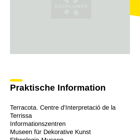
zusammenhängen.
Außerdem gibt es hier einen Laden mit lokalen
Produkten (Ton, Öl und Honig) und Tourismusbüros.
Der Museumsbesuch kann durch eine Besichtigung
der
Töpferei Cortiella
, einer noch betriebenen
Werkstatt, abgerundet werden.
Praktische Information
Terracota. Centre d'Interpretació de la
Terrissa
Informationszentren
Museen für Dekorative Kunst