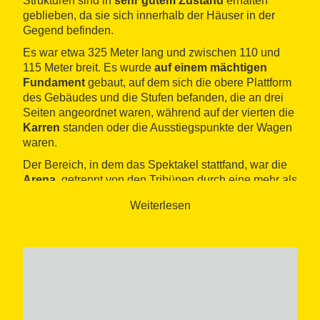
Strukturen sind in
sehr gutem Zustand
erhalten
geblieben, da sie sich innerhalb der Häuser in der
Gegend befinden.
Es war etwa 325 Meter lang und zwischen 110 und
115 Meter breit. Es wurde
auf einem mächtigen
Fundament
gebaut, auf dem sich die obere Plattform
des Gebäudes und die Stufen befanden, die an drei
Seiten angeordnet waren, während auf der vierten die
Karren
standen oder die Ausstiegspunkte der Wagen
waren.
Der Bereich, in dem das Spektakel stattfand, war die
Arena
, getrennt von den Tribünen durch eine mehr als
zwei Meter hohe Wand namens
Podium
, die die
Weiterlesen
Funktion hatte,
die Zuschauer zu schützen
, wenn es
während der Show zu einem Unfall kam. Die heute
verfügbaren Daten deuten darauf hin, dass das
Gebäude im 10. Jahrhundert zumindest teilweise
seine ursprüngliche Funktion verloren hat.
Das Gebäude ist Teil des
archäologischen Ensembles
von Tàrraco
, das im Jahr 2000 von der UNESCO zum