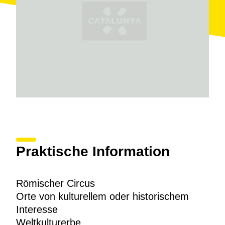
Weltkulturerbe
erklärt wurde. Das
Museum der
Geschichte von Tarragona
(MHT) verwaltet die
Überreste und organisiert Besuche und den Zugang
zu diesem Ort.
Praktische Information
Römischer Circus
Orte von kulturellem oder historischem
Interesse
Weltkulturerbe