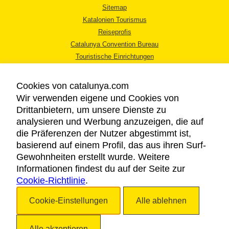
Sitemap
Katalonien Tourismus
Reiseprofis
Catalunya Convention Bureau
Touristische Einrichtungen
Tourismusbüros
Cookies von catalunya.com
Wir verwenden eigene und Cookies von
Drittanbietern, um unsere Dienste zu
analysieren und Werbung anzuzeigen, die auf
die Präferenzen der Nutzer abgestimmt ist,
RECHTLICHER HINWEIS
basierend auf einem Profil, das aus ihren Surf-
DATENSCHUTZICHTLINIE
Gewohnheiten erstellt wurde. Weitere
COOKIES
Informationen findest du auf der Seite zur
Cookie-Richtlinie
BARRIEREFREIHEIT
.
Cookie-Einstellungen
Alle ablehnen
Copyright © 2026. Katalonien Tourismus. Alle Rechte vorbehalten
Alle akzeptieren