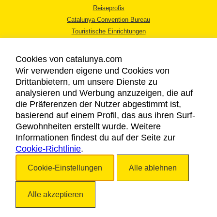
Reiseprofis
Catalunya Convention Bureau
Touristische Einrichtungen
Tourismusbüros
Cookies von catalunya.com
Wir verwenden eigene und Cookies von
Drittanbietern, um unsere Dienste zu
analysieren und Werbung anzuzeigen, die auf
die Präferenzen der Nutzer abgestimmt ist,
RECHTLICHER HINWEIS
basierend auf einem Profil, das aus ihren Surf-
DATENSCHUTZICHTLINIE
Gewohnheiten erstellt wurde. Weitere
COOKIES
Informationen findest du auf der Seite zur
Cookie-Richtlinie
BARRIEREFREIHEIT
.
Cookie-Einstellungen
Alle ablehnen
Copyright © 2026. Katalonien Tourismus. Alle Rechte vorbehalten
Alle akzeptieren