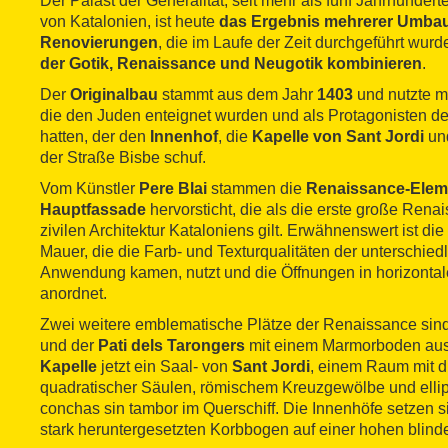
Der Palast der Generalitat, seit mehr als fünf Jahrhundert
von Katalonien, ist heute
das Ergebnis mehrerer Umba
Renovierungen
, die im Laufe der Zeit durchgeführt wur
der Gotik, Renaissance und Neugotik kombinieren
.
Der
Originalbau
stammt aus dem Jahr
1403
und nutzte m
die den Juden enteignet wurden und als Protagonisten d
hatten, der den
Innenhof
, die
Kapelle von Sant Jordi
un
der Straße Bisbe schuf.
Vom Künstler
Pere Blai
stammen die
Renaissance-Elem
Hauptfassade
hervorsticht, die als die erste große Ren
zivilen Architektur Kataloniens gilt. Erwähnenswert ist 
Mauer, die die Farb- und Texturqualitäten der unterschiedl
Anwendung kamen, nutzt und die Öffnungen in horizontale
anordnet.
Zwei weitere emblematische Plätze der Renaissance sin
und der
Pati dels Tarongers
mit einem Marmorboden aus
Kapelle
jetzt ein Saal- von
Sant Jordi
, einem Raum mit d
quadratischer Säulen, römischem Kreuzgewölbe und ellip
conchas sin tambor im Querschiff. Die Innenhöfe setzen s
stark heruntergesetzten Korbbogen auf einer hohen blind