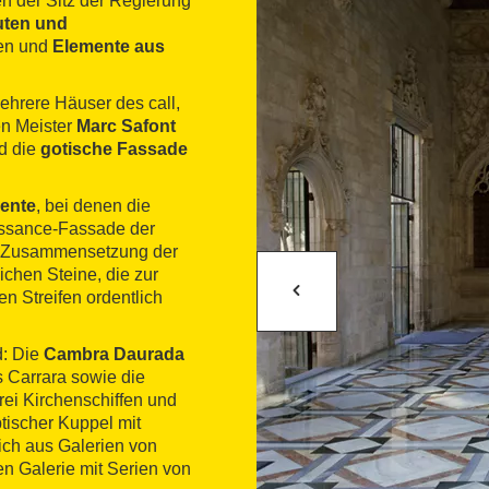
en der Sitz der Regierung
uten und
den und
Elemente aus
ehrere Häuser des call,
en Meister
Marc Safont
d die
gotische Fassade
ente
, bei denen die
aissance-Fassade der
die Zusammensetzung der
ichen Steine, die zur
n Streifen ordentlich
d: Die
Cambra Daurada
 Carrara sowie die
rei Kirchenschiffen und
tischer Kuppel mit
ich aus Galerien von
en Galerie mit Serien von