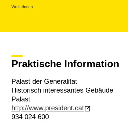
drei kleinen Zackenbogen.
Weiterlesen
Weitere interessante Elemente sind die
Skulptur der Wa
von Bernat Montaner
und
Pau Forner
(1598) und die
n
den Palast mit dem Haus dels Canonges (1928) verbindet
zeitgenössischen Künstler
Antoni Clavé, Joan Hernánde
Tàpies, die die Säle schmücken.
Virtuelle Besichtigung
Praktische Information
Palast der Generalitat
Historisch interessantes Gebäude
Palast
http://www.president.cat
934 024 600