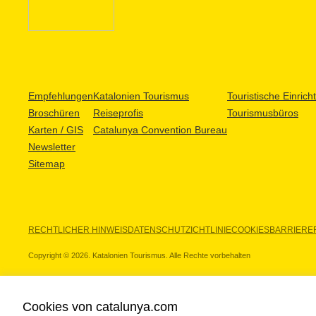
Empfehlungen
Katalonien Tourismus
Touristische Einric
Broschüren
Reiseprofis
Tourismusbüros
Karten / GIS
Catalunya Convention Bureau
Newsletter
Sitemap
RECHTLICHER HINWEIS
DATENSCHUTZICHTLINIE
COOKIES
BARRIEREF
Copyright © 2026. Katalonien Tourismus. Alle Rechte vorbehalten
Cookies von catalunya.com