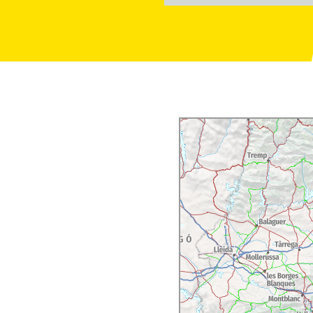
entarfilm
über die
n dem man nicht nur das
, sondern darüber
nkette mit
 zu finden ist.