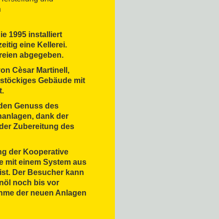
n
e 1995 installiert
itig eine Kellerei.
ereien abgegeben.
 von
Cèsar Martinell
,
istöckiges Gebäude
mit
t.
 den Genuss des
nanlagen
, dank der
der Zubereitung des
ng der Kooperative
te mit einem
System aus
 ist. Der Besucher kann
nöl noch bis vor
nahme der neuen Anlagen
kostung von Brot mit