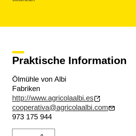
Olivenöl, Oliven und Wein
geboten, während ein
Dokum
Olivenernte gezeigt wird. Es gibt auch einen
Laden
, i
in der Kooperative hergestellte Olivenöl kaufen kann
hinaus eine große Vielfalt an Erzeugnissen einer Lade
landwirtschaftlichen Produkten, die in ganz Katalonien
Praktische Information
Ölmühle von Albi
Fabriken
http://www.agricolaalbi.es
cooperativa@agricolaalbi.com
973 175 944