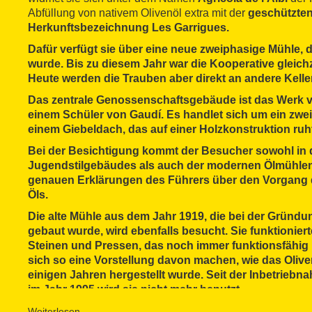
Abfüllung von nativem Olivenöl extra mit der
geschützte
Herkunftsbezeichnung Les Garrigues
.
Dafür verfügt sie über eine neue zweiphasige Mühle, di
wurde. Bis zu diesem Jahr war die Kooperative gleichze
Heute werden die Trauben aber direkt an andere Kell
Das zentrale Genossenschaftsgebäude ist das Werk
einem Schüler von Gaudí. Es handlet sich um ein
zwe
einem Giebeldach, das auf einer Holzkonstruktion ruh
Bei der
Besichtigung
kommt der Besucher sowohl in
Jugendstilgebäudes
als auch der
modernen Ölmühle
genauen Erklärungen des Führers über den Vorgang 
Öls.
Die
alte Mühle
aus dem Jahr 1919, die bei der Gründu
gebaut wurde, wird ebenfalls besucht. Sie funktionier
Steinen und Pressen
, das noch immer funktionsfähig
sich so eine Vorstellung davon machen, wie das Olive
einigen Jahren hergestellt wurde. Seit der Inbetrieb
im Jahr 1995 wird sie nicht mehr benutzt.
Zum Abschluss der Besichtigung wird eine
kleine Ver
Weiterlesen