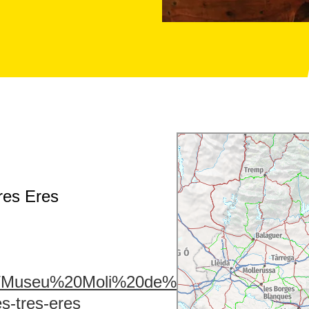
res Eres
u1/Museu%20Moli%20de%20les%20Tres%20E
s-tres-eres