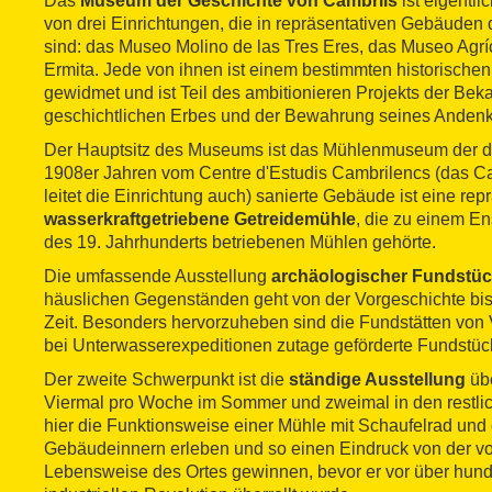
Das
Museum der Geschichte von Cambrils
ist eigentl
von drei Einrichtungen, die in repräsentativen Gebäuden 
sind: das Museo Molino de las Tres Eres, das Museo Agríc
Ermita. Jede von ihnen ist einem bestimmten historisch
gewidmet und ist Teil des ambitionieren Projekts der B
geschichtlichen Erbes und der Bewahrung seines Anden
Der Hauptsitz des Museums ist das Mühlenmuseum der dr
1908er Jahren vom Centre d'Estudis Cambrilencs (das C
leitet die Einrichtung auch) sanierte Gebäude ist eine rep
wasserkraftgetriebene Getreidemühle
, die zu einem En
des 19. Jahrhunderts betriebenen Mühlen gehörte.
Die umfassende Ausstellung
archäologischer Fundstü
häuslichen Gegenständen geht von der Vorgeschichte bis
Zeit. Besonders hervorzuheben sind die Fundstätten von V
bei Unterwasserexpeditionen zutage geförderte Fundstüc
Der zweite Schwerpunkt ist die
ständige Ausstellung
üb
Viermal pro Woche im Sommer und zweimal in den restl
hier die Funktionsweise einer Mühle mit Schaufelrad un
Gebäudeinnern erleben und so einen Eindruck von der vor
Lebensweise des Ortes gewinnen, bevor er vor über hund