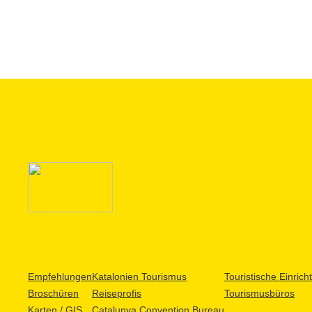
Empfehlungen
Katalonien Tourismus
Touristische Einric
Broschüren
Reiseprofis
Tourismusbüros
Karten / GIS
Catalunya Convention Bureau