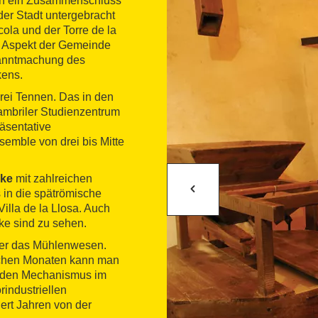
ich ein Zusammenschluss
der Stadt untergebracht
ola und der Torre de la
en Aspekt der Gemeinde
ekanntmachung des
kens.
ei Tennen. Das in den
ambriler Studienzentrum
räsentative
semble von drei bis Mitte
cke
mit zahlreichen
 in die spätrömische
illa de la Llosa. Auch
ke sind zu sehen.
er das Mühlenwesen.
ichen Monaten kann man
d den Mechanismus im
industriellen
ert Jahren von der