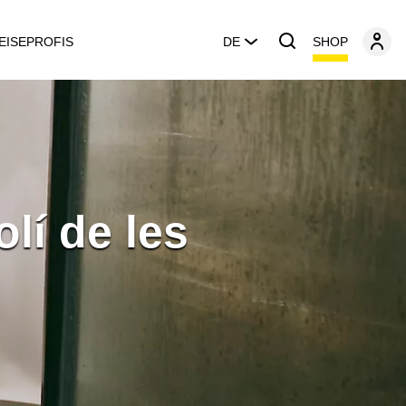
SHOP
EISEPROFIS
DE
lí de les