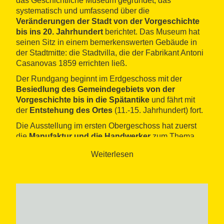
das Geschichtliche Museum gegründet, das
systematisch und umfassend über die
Veränderungen der Stadt von der Vorgeschichte
bis ins 20. Jahrhundert
berichtet. Das Museum hat
seinen Sitz in einem bemerkenswerten Gebäude in
der Stadtmitte: die Stadtvilla, die der Fabrikant Antoni
Casanovas 1859 errichten ließ.
Der Rundgang beginnt im Erdgeschoss mit der
Besiedlung des Gemeindegebiets von der
Vorgeschichte bis in die Spätantike
und fährt mit
der
Entstehung des Ortes
(11.-15. Jahrhundert) fort.
Die Ausstellung im ersten Obergeschoss hat zuerst
die
Manufaktur und die Handwerker
zum Thema,
die zwischen dem 16. und dem 18. Jahrhundert eine
Weiterlesen
wichtige Rolle spielten, da zu diesem Zeitpunkt der
Grundstein für die spätere Stadt gelegt wurde, die sich
im 19. und 20. Jahrhundert vor allem durch die
Textilindustrie hervortun würde.
Deshalb zeigt das Museum auch verschiedene
Textilmaschinen
und einen umfangreichen Textilien-