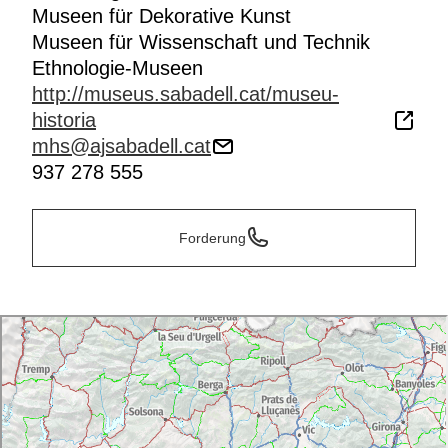
Ururgroßmütter" etc.).
Museen für Dekorative Kunst
Der Eintritt ist frei; das Museum fasst fünfzig Besucher.
Museen für Wissenschaft und Technik
Der Besuch der Ausstellung nimmt etwa zwei Stunden
Ethnologie-Museen
in Anspruch.
http://museus.sabadell.cat/museu-
historia
mhs@ajsabadell.cat
937 278 555
Forderung