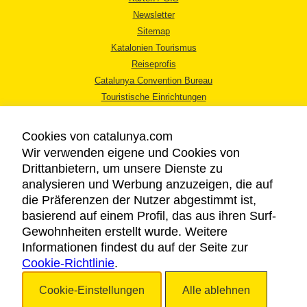
Newsletter
Sitemap
Katalonien Tourismus
Reiseprofis
Catalunya Convention Bureau
Touristische Einrichtungen
Tourismusbüros
Cookies von catalunya.com
Wir verwenden eigene und Cookies von
Drittanbietern, um unsere Dienste zu
analysieren und Werbung anzuzeigen, die auf
die Präferenzen der Nutzer abgestimmt ist,
RECHTLICHER HINWEIS
basierend auf einem Profil, das aus ihren Surf-
DATENSCHUTZICHTLINIE
Gewohnheiten erstellt wurde. Weitere
COOKIES
Informationen findest du auf der Seite zur
Cookie-Richtlinie
BARRIEREFREIHEIT
.
Cookie-Einstellungen
Alle ablehnen
Copyright © 2026. Katalonien Tourismus. Alle Rechte vorbehalten