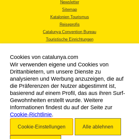
Newsletter
Sitemap
Katalonien Tourismus
Reiseprofis
Catalunya Convention Bureau
Touristische Einrichtungen
Tourismusbüros
Cookies von catalunya.com
Wir verwenden eigene und Cookies von
Drittanbietern, um unsere Dienste zu
analysieren und Werbung anzuzeigen, die auf
die Präferenzen der Nutzer abgestimmt ist,
RECHTLICHER HINWEIS
basierend auf einem Profil, das aus ihren Surf-
DATENSCHUTZICHTLINIE
Gewohnheiten erstellt wurde. Weitere
COOKIES
Informationen findest du auf der Seite zur
Cookie-Richtlinie
BARRIEREFREIHEIT
.
Cookie-Einstellungen
Alle ablehnen
Copyright © 2026. Katalonien Tourismus. Alle Rechte vorbehalten