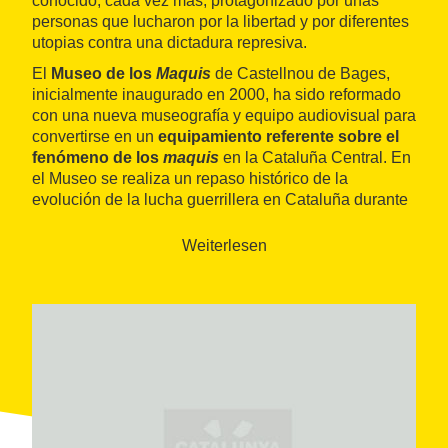
conocido, cada vez más, protagonizado por unas
personas que lucharon por la libertad y por diferentes
utopias contra una dictadura represiva.
El
Museo de los
Maquis
de Castellnou de Bages,
inicialmente inaugurado en 2000, ha sido reformado
con una nueva museografía y equipo audiovisual para
convertirse en un
equipamiento referente sobre el
fenómeno de los
maquis
en la Cataluña Central. En
el Museo se realiza un repaso histórico de la
evolución de la lucha guerrillera en Cataluña durante
la Guerra Civil española y el franquismo y se abordan,
entre otros temas, su vínculación con los movimientos
Weiterlesen
contra el régimen de Franco, su participación en la
resistencia francesa, la invasión del Valle de Arán en
octubre de 1944 y la lucha durante la guerra fría,
cuando las organizaciones comunistas y anarquistas
reconocieron la inviabilidad de la acción de la
guerrilla y esto quedó en manos de unos pocos pocos
combatientes libertarios.
También explica cómo actuaban, dónde se
escondieron y cómo huyeron los
maquis
a partir de