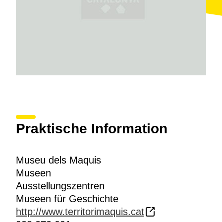
diferentes rutas utilizadas tanto en el territorio de la
Cataluña Central para trasladarse a Francia a través
de los Pirineos. Por último, recordar algunos de los
luchadores más conocidos, sin olvidar los
combatientes
maquis
anónimos que sacrificaron su
vida por unos ideales. El audiovisual explica los
hechos más relevantes del contexto histórico a partir
de la vida de Ramon Vila i Capdevila,
caracremada
,
uno de los "maquis" má célebres, que está enterrado
en el cementerio que existe junto al Museo.
Praktische Information
Museu dels Maquis
Museen
Ausstellungszentren
Museen für Geschichte
http://www.territorimaquis.cat