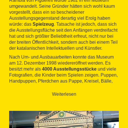
Rambla von Figueres wurde 1982 in ein Museum
umgewandelt. Seine Gründer hätten sich wohl kaum
vorgestellt, dass ein so bescheidener
Ausstellungsgegenstand derartig viel Erolg haben
würde: das
Spielzeug
. Tatsache ist jedoch, dass sich
die Ausstellungsfläche seit den Anfängen verdreifacht
hat und sich größter Beliebtheit erfreut, nicht nur bei
der breiten Öffentlichkeit, sondern auch bei einem Teil
der katalanischen Intellektuellen und Künstler.
Nach Um- und Ausbauarbeiten konnte das Museum
am 12. Dezember 1998 wiedereröffnet werden. Es
besitzt mehr als
4000 Ausstellungsstücke
und viele
Fotografien, die Kinder beim Spielen zeigen. Puppen,
Handpuppen, Pferdchen aus Pappe, Kreisel, Bälle,
Baukästen, Miniaturbühnen, Küchen, Flugzeuge,
Eisenbahnen, Zaubergerät, Verkleidungen, Roller und
Weiterlesen
sogar Spielzeug für Blinde gehören zu den vielen
ausgestellten Kuriositäten.
Das Museum besitzt auch
Spielzeug bekannter
Persönlichkeiten
, die auf die eine oder andere Art mit
dem Museum oder der Gegend in Beziehung stehen: