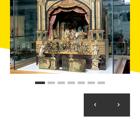
Von den Geschwistern Anna Maria und Salvador Dalí,
ihrem Freund Federico García Lorca, Joan Miró,
Josep Palau i Fabre, Joan Brossa, Quim Monzó,
Salvador Puig i Antich und sogar vom Bischof Pere
Casaldàliga
Das Museum verfügt über ein eigenes
Dokumentations-
und
Forschungszentrum
über
Spiele und Spielzeug, den Mehrzwecksaal Brossa-
Frègoli und die Dachterrasse des Museums, die
Raum für Aktivitäten unter freiem Himmel bietet. Eine
interessante nostalgische Weise, kurzzeitig zurück in
die eigene Kindheit und in die unserer Vorfahren zu
reisen.