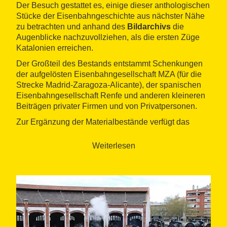
Der Besuch gestattet es, einige dieser anthologischen
Stücke der Eisenbahngeschichte aus nächster Nähe
zu betrachten und anhand des
Bildarchivs
die
Augenblicke nachzuvollziehen, als die ersten Züge
Katalonien erreichen.
Der Großteil des Bestands entstammt Schenkungen
der aufgelösten Eisenbahngesellschaft MZA (für die
Strecke Madrid-Zaragoza-Alicante), der spanischen
Eisenbahngesellschaft Renfe und anderen kleineren
Beiträgen privater Firmen und von Privatpersonen.
Zur Ergänzung der Materialbestände verfügt das
Museum über zwei wichtige Ressourcen: eine
monografische Bibliothek
, die ständig aktualisiert
Weiterlesen
wird, und einen
Dokumentarfilm
, der einen
spannenden didaktischen Überblick über die
Geschichte der Eisenbahn in unserem Land gibt.