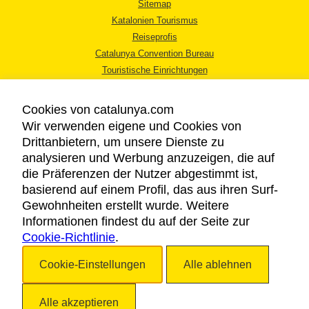
Sitemap
Katalonien Tourismus
Reiseprofis
Catalunya Convention Bureau
Touristische Einrichtungen
Tourismusbüros
Cookies von catalunya.com
Wir verwenden eigene und Cookies von
Drittanbietern, um unsere Dienste zu
analysieren und Werbung anzuzeigen, die auf
die Präferenzen der Nutzer abgestimmt ist,
RECHTLICHER HINWEIS
basierend auf einem Profil, das aus ihren Surf-
DATENSCHUTZICHTLINIE
Gewohnheiten erstellt wurde. Weitere
COOKIES
Informationen findest du auf der Seite zur
Cookie-Richtlinie
BARRIEREFREIHEIT
.
Cookie-Einstellungen
Alle ablehnen
Copyright © 2026. Katalonien Tourismus. Alle Rechte vorbehalten
Alle akzeptieren