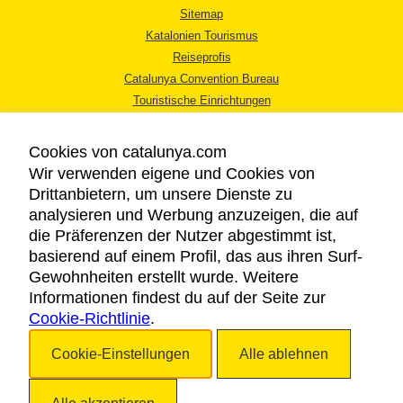
Sitemap
Katalonien Tourismus
Reiseprofis
Catalunya Convention Bureau
Touristische Einrichtungen
Tourismusbüros
Cookies von catalunya.com
Wir verwenden eigene und Cookies von
Drittanbietern, um unsere Dienste zu
analysieren und Werbung anzuzeigen, die auf
die Präferenzen der Nutzer abgestimmt ist,
RECHTLICHER HINWEIS
basierend auf einem Profil, das aus ihren Surf-
DATENSCHUTZICHTLINIE
Gewohnheiten erstellt wurde. Weitere
COOKIES
Informationen findest du auf der Seite zur
Cookie-Richtlinie
BARRIEREFREIHEIT
.
Cookie-Einstellungen
Alle ablehnen
Copyright © 2026. Katalonien Tourismus. Alle Rechte vorbehalten