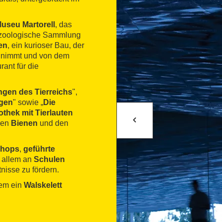
useu Martorell
, das
 zoologische Sammlung
en
, ein kurioser Bau, der
innimmt und von dem
ant für die
ungen des Tierreichs
",
ngen
" sowie „
Die
othek
mit Tierlauten
den
Bienen
und den
hops
,
geführte
or allem an
Schulen
nisse zu fördern.
dem ein
Walskelett