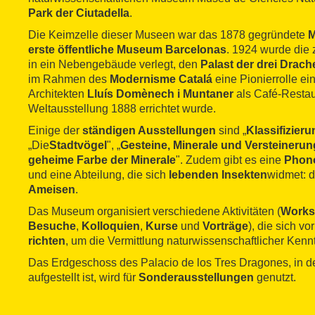
Park der Ciutadella
.
Die Keimzelle dieser Museen war das 1878 gegründete
M
erste öffentliche Museum Barcelonas
. 1924 wurde die
in ein Nebengebäude verlegt, den
Palast der drei Drach
im Rahmen des
Modernisme
Catalá
eine Pionierrolle e
Architekten
Lluís
Domènech i Muntaner
als Café-Restaur
Weltausstellung 1888 errichtet wurde.
Einige der
ständigen Ausstellungen
sind „
Klassifizier
„Die
Stadtvögel
", „
Gesteine, Minerale und Versteineru
geheime Farbe der Minerale
". Zudem gibt es eine
Phon
und eine Abteilung, die sich
lebenden Insekten
widmet: 
Ameisen
.
Das Museum organisiert verschiedene Aktivitäten (
Works
Besuche
,
Kolloquien
,
Kurse
und
Vorträge
), die sich v
richten
, um die Vermittlung naturwissenschaftlicher Kennt
Das Erdgeschoss des Palacio de los Tres Dragones, in 
aufgestellt ist, wird für
Sonderausstellungen
genutzt.