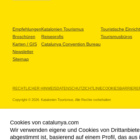
Empfehlungen
Katalonien Tourismus
Touristische Einric
Broschüren
Reiseprofis
Tourismusbüros
Karten / GIS
Catalunya Convention Bureau
Newsletter
Sitemap
RECHTLICHER HINWEIS
DATENSCHUTZICHTLINIE
COOKIES
BARRIEREF
Copyright © 2026. Katalonien Tourismus. Alle Rechte vorbehalten
Cookies von catalunya.com
Wir verwenden eigene und Cookies von Drittanbiete
UNSERE PARTNER
abgestimmt ist, basierend auf einem Profil, das aus