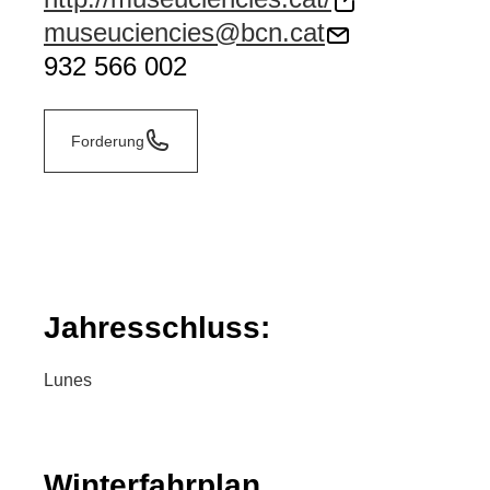
museuciencies@bcn.cat
932 566 002
Forderung
Jahresschluss:
Lunes
Winterfahrplan