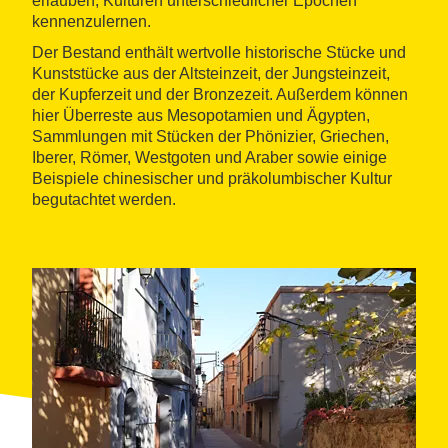
erlauben, Kulturen unterschiedlicher Epochen
kennenzulernen.
Der Bestand enthält wertvolle historische Stücke und
Kunststücke aus der Altsteinzeit, der Jungsteinzeit,
der Kupferzeit und der Bronzezeit. Außerdem können
hier Überreste aus Mesopotamien und Ägypten,
Sammlungen mit Stücken der Phönizier, Griechen,
Iberer, Römer, Westgoten und Araber sowie einige
Beispiele chinesischer und präkolumbischer Kultur
begutachtet werden.