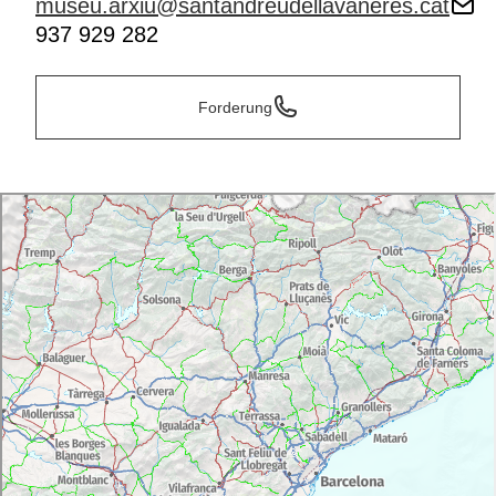
museu.arxiu@santandreudellavaneres.cat
937 929 282
Forderung