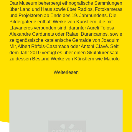
Das Museum beherbergt ethnografische Sammlungen
über Land und Haus sowie über Radios, Fotokameras
und Projektoren ab Ende des 19. Jahrhunderts. Die
Bildergalerie enthält Werke von Künstlern, die mit
Llavaneres verbunden sind, darunter Aureli Tolosa,
Alexandre Cardunets oder Rafael Durancamps, sowie
zeitgenössische katalanische Gemälde von Joaquim
Mir, Albert Ràfols-Casamada oder Antoni Clavé. Seit
dem Jahr 2010 verfügt es über einen Skulpturensaal,
zu dessen Bestand Werke von Künstlern wie Manolo
Hugué oder Josep Maria Subirachs gehören.
Weiterlesen
Can Caralt beherbergt ebenfalls ein Gemeindearchiv,
das historische Dokumente der Gemeinde seit dem
16. Jahrhundert enthält, sowie weitere Bestände aus
privaten Spenden.