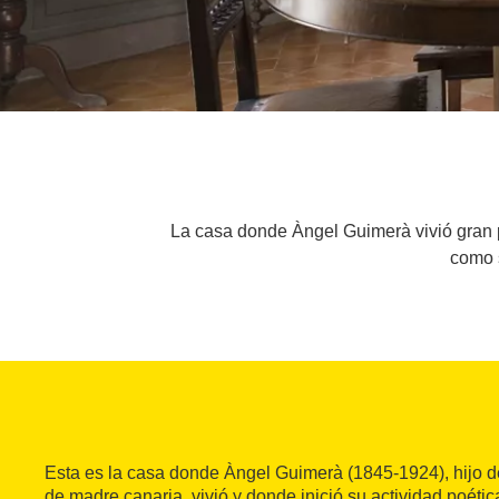
La casa donde Àngel Guimerà vivió gran p
como s
Esta es la casa donde Àngel Guimerà (1845-1924), hijo 
de madre canaria, vivió y donde inició su actividad poétic