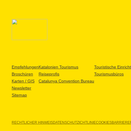
Empfehlungen
Katalonien Tourismus
Touristische Einric
Broschüren
Reiseprofis
Tourismusbüros
Karten / GIS
Catalunya Convention Bureau
Newsletter
Sitemap
RECHTLICHER HINWEIS
DATENSCHUTZICHTLINIE
COOKIES
BARRIEREF