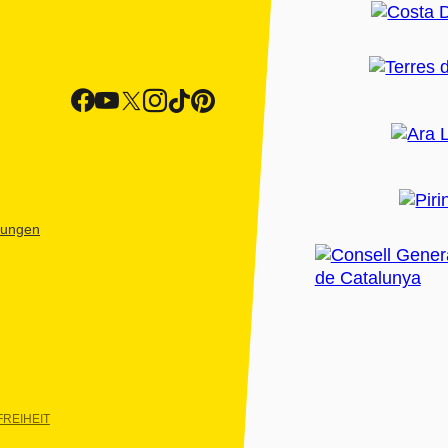
htungen
REIHEIT