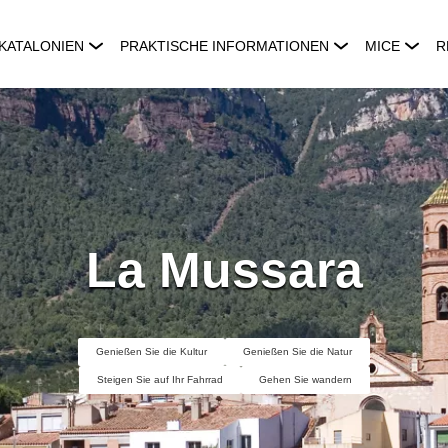
KATALONIEN
PRAKTISCHE INFORMATIONEN
MICE
R
La Mussara
Genießen Sie die Kultur
Genießen Sie die Natur
Steigen Sie auf Ihr Fahrrad
Gehen Sie wandern