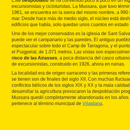
Este
despoblado
se ha convertido poco a poco en un lu
excursionistas y cicloturistas. La Mussara, que tuvo térm
1961, se encuentra en la sierra del mismo nombre, a 990 m
mar. Desde hace más de medio siglo, el núcleo está desha
edificios que había, solo quedan unos cuantos en estado 
Uno de los mejor conservados es la iglesia de Sant Salvad
puede ver el campanario y las paredes. El antiguo pueblo
espectacular sobre todo el Camp de Tarragona, y el punto 
el Puigpelat, de 1.071 metros. Las vistas son especialme
risco de las Airasses
, a poca distancia del casco urbano
de excursionistas, construido en 1926, ahora en ruinas.
La localidad era de origen sarraceno y las primeras refe
se tienen son de finales del siglo XII. Con muchas fluctua
conflictos bélicos de los siglos XIX y XX y la mala calidad
desarrollar la agricultura provocaron la despoblación pro
Mussara quedó completamente abandonada en los años 
pertenece al término municipal de
Vilaplana
.