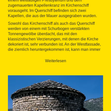
einem weitläufigen Presbyterium und dem
zugemauerten Kapellenkranz im Kirchenschiff
vorausgeht. Im Querschiff befinden sich zwei
Kapellen, die aus der Mauer ausgegraben wurden.
Sowohl das Kirchenschiff als auch das Querschiff
werden von einem mit Schurbogen verstärkten
Tonnengewölbe überdacht, das mit den
klassizistischen Verzierungen, mit denen die Kirche
dekoriert ist, sehr verbunden ist. An der Westfassade,
die ziemlich heruntergekommen ist, kann man immer
noch Teile eines Frieses mit lombardischen Bogen
sehen, das Teil eines Frontispiz gewesen sein muss.
Weiterlesen
Die
Klosterräumlichkeiten
befinden sich auf der
Nordseite der Kirche und ordnen sich um die Galerien
eines kleinen, quadratischen Kreuzgang an. Der Bau
hat einen rechteckigen Komplex von Räumen, die
sich um die Galerie des Kreuzgang anordnen und
viele Türen, Arkaden und Fenster aus mehreren
Epochen haben.