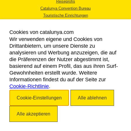
Reiseprofis
Catalunya Convention Bureau
Touristische Einrichtungen
Tourismusbüros
Cookies von catalunya.com
Wir verwenden eigene und Cookies von
Drittanbietern, um unsere Dienste zu
analysieren und Werbung anzuzeigen, die auf
die Präferenzen der Nutzer abgestimmt ist,
RECHTLICHER HINWEIS
basierend auf einem Profil, das aus ihren Surf-
DATENSCHUTZICHTLINIE
Gewohnheiten erstellt wurde. Weitere
COOKIES
Informationen findest du auf der Seite zur
Cookie-Richtlinie
BARRIEREFREIHEIT
.
Cookie-Einstellungen
Alle ablehnen
Copyright © 2026. Katalonien Tourismus. Alle Rechte vorbehalten
Alle akzeptieren