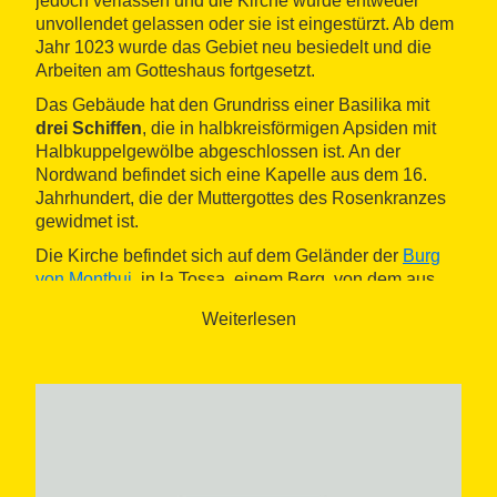
jedoch verlassen und die Kirche wurde entweder
unvollendet gelassen oder sie ist eingestürzt. Ab dem
Jahr 1023 wurde das Gebiet neu besiedelt und die
Arbeiten am Gotteshaus fortgesetzt.
Das Gebäude hat den Grundriss einer Basilika mit
drei Schiffen
, die in halbkreisförmigen Apsiden mit
Halbkuppelgewölbe abgeschlossen ist. An der
Nordwand befindet sich eine Kapelle aus dem 16.
Jahrhundert, die der Muttergottes des Rosenkranzes
gewidmet ist.
Die Kirche befindet sich auf dem Geländer der
Burg
von Montbui
, in la Tossa, einem Berg, von dem aus
man einen wunderschönen Ausblick auf die
Weiterlesen
Umgebung hat.