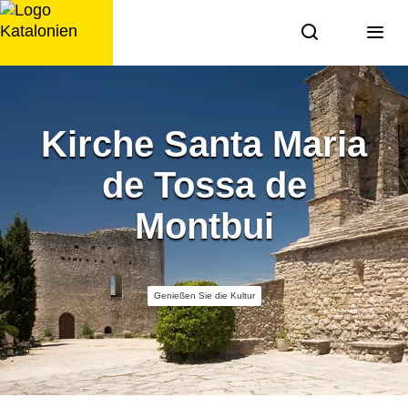
Zum
Inhalt
springen
Kirche Santa Maria
de Tossa de
Montbui
Genießen Sie die Kultur