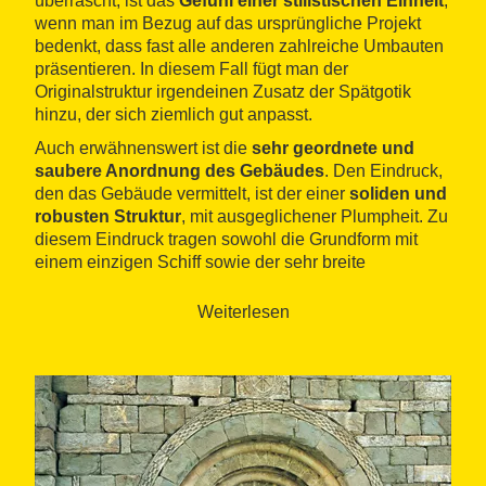
überrascht, ist das
Gefühl einer stilistischen Einheit
,
wenn man im Bezug auf das ursprüngliche Projekt
bedenkt, dass fast alle anderen zahlreiche Umbauten
präsentieren. In diesem Fall fügt man der
Originalstruktur irgendeinen Zusatz der Spätgotik
hinzu, der sich ziemlich gut anpasst.
Auch erwähnenswert ist die
sehr geordnete und
saubere Anordnung des Gebäudes
. Den Eindruck,
den das Gebäude vermittelt, ist der einer
soliden und
robusten Struktur
, mit ausgeglichener Plumpheit. Zu
diesem Eindruck tragen sowohl die Grundform mit
einem einzigen Schiff sowie der sehr breite
Glockenturm hinzu, der sich nur zwei Stockwerke über
dem Boden erhebt.
Weiterlesen
Schlicht, was die Verzierungen betrifft, muss die
Steintafel, die das Portal an der Stelle des
Christusmonogramms oder Anagramm mit dem
Namen Christi präsidiert, hervorgehoben werden, die
von ein paar Randverzierungen umgeben ist, die
pflanzliche und tierische Naturmotive aufweisen. Die
restlichen Dekorationsstücke wie eine Figur der