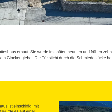
tteshaus erbaut. Sie wurde im späten neunten und frühen zehnt
in Glockengiebel. Die Tür sticht durch die Schmiedestücke her
us ist einschiffig, mit
 wurde es auf einer