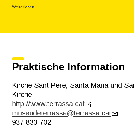
In der gesamten Anlage werden verschiedene künstlerisch
Weiterlesen
kombiniert wie die Vorromanik, die Romanik, die Gotik u
Wandmalereien, einzigartig
in der Geschichte der mittel
der Apsis von San Pedro, San Miguel und Santa Maria s
Altaraufsätze.
Praktische Information
Kirche Sant Pere, Santa Maria und Sa
Kirche
http://www.terrassa.cat
museudeterrassa@terrassa.cat
937 833 702