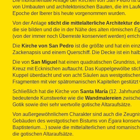
Die monumentale Anlage der Kirchen von San Pedro ist d
von Umbauten und architektonischen Bauten, die im Laufe
Epoche der Iberer bis heute vorgenommen wurden.
Von der Anlage
sticht die mittelalterliche Architektur 
die sie bilden und die in der Nähe des alten römischen
Eg
(von der immer noch Überreste konserviert werden) errich
Die
Kirche von San Pedro
ist die größte und hat ein einz
Zackenapsis und einem Querschiff. Die Decke ist ein ha
Die von
San Miguel
hat einen quadratischen Grundriss, i
Kreuz mit Ecknischen auftaucht. Das Kuppelgewölbe stich
Kuppel überdacht und von acht Säulen aus westgotische
Fragmenten mit vier spätromanischen Kapitellen gestützt 
Schließlich hat die Kirche von
Santa María
(12. Jahrhunde
bedeutende Kunstwerke wie die
Wandmalereien
zwische
Gotik sowie drei sehr wertvolle gotische Altaraufsätze.
Von außergewöhnlichem Charakter sind auch die Zeugnis
Gebäuden des westgotischen Bistums von
Egara
konservi
Baptisterium…) sowie die mittelalterlichen und romanis
die gotischen Altaraufsätze.