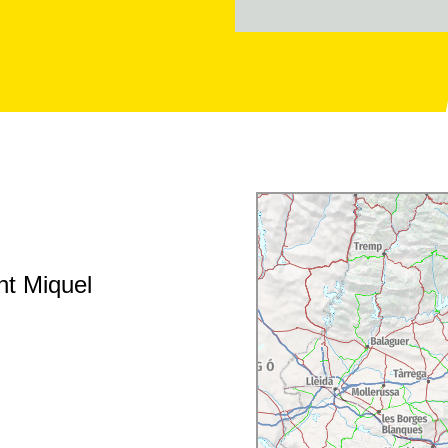
e Stilrichtungen
nd der Barock in Form von
alterlichen Kunst wie die
owie die verschiedenen
nt Miquel