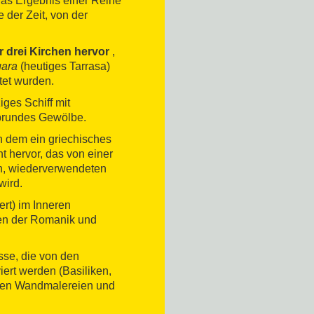
as Ergebnis einer Reihe
 der Zeit, von der
der drei Kirchen hervor
,
ara
(heutiges Tarrasa)
tet wurden.
iges Schiff mit
lbrundes Gewölbe.
n dem ein griechisches
t hervor, das von einer
n, wiederverwendeten
wird.
rt) im Inneren
n der Romanik und
se, die von den
ert werden (Basiliken,
chen Wandmalereien und