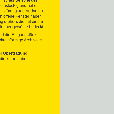
onisches Beispiel des
einstöckig und hat ein
kreuzförmig angeordneten
in offene Fenster haben.
ng drehen, die mit einem
m Tonnengewölbe bedeckt.
d die Eingangstür zur
kreisförmige Archivolte
er Übertragung
die keine haben.