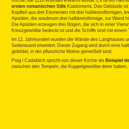
Kirche, die 1110 erstmals erwähnt wurde. Es ist ein harm
ersten romanischen Stils
Kataloniens. Das Gebäude ist 
Kopfteil aus drei Elementen mit drei halbkreisförmigen, 
Apsiden, die wiederum drei halbkreisförmige, zur Wand h
Die Apsiden erzeugen drei Bögen, die sich in einer Vieru
Kreuzgewölbe bedeckt ist und die Schiffe sind mit eine
Im 12. Jahrhundert wurden die Wände des Langhauses un
Seitenwand erweitert. Dieser Zugang wird durch eine halb
gebildet, in der pflanzliche Motive gemeißelt sind.
Puig i Cadafalch spricht von dieser Kirche als
Beispiel d
zwischen den Tempeln, die Kuppelgewölbe derer haben, 