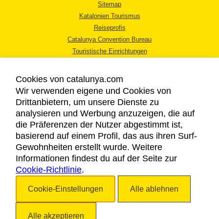
Sitemap
Katalonien Tourismus
Reiseprofis
Catalunya Convention Bureau
Touristische Einrichtungen
Tourismusbüros
Cookies von catalunya.com
Wir verwenden eigene und Cookies von
Drittanbietern, um unsere Dienste zu
analysieren und Werbung anzuzeigen, die auf
die Präferenzen der Nutzer abgestimmt ist,
RECHTLICHER HINWEIS
basierend auf einem Profil, das aus ihren Surf-
DATENSCHUTZICHTLINIE
Gewohnheiten erstellt wurde. Weitere
COOKIES
Informationen findest du auf der Seite zur
Cookie-Richtlinie
BARRIEREFREIHEIT
.
Cookie-Einstellungen
Alle ablehnen
Copyright © 2026. Katalonien Tourismus. Alle Rechte vorbehalten
Alle akzeptieren