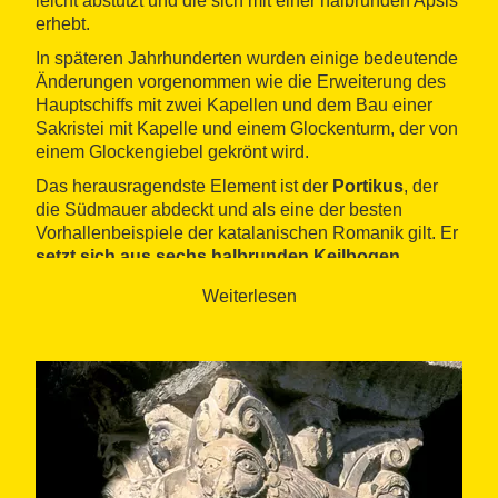
leicht abstützt und die sich mit einer halbrunden Apsis
erhebt.
In späteren Jahrhunderten wurden einige bedeutende
Änderungen vorgenommen wie die Erweiterung des
Hauptschiffs mit zwei Kapellen und dem Bau einer
Sakristei mit Kapelle und einem Glockenturm, der von
einem Glockengiebel gekrönt wird.
Das herausragendste Element ist der
Portikus
, der
die Südmauer abdeckt und als eine der besten
Vorhallenbeispiele der katalanischen Romanik gilt. Er
setzt sich aus sechs halbrunden Keilbogen
zusammen
, die auf fünf polierten Marmorsäulen mit
Weiterlesen
blauen und weißen Maserungen ruhen.
Die
Kapitelle
und Arkaden aus Kalkgestein sind
überladen
und wurden dem Meister von Cabestany
zugeordnet: Sie stellen fantastische Tiere, stilisierte
Blätter, Schnörkel und den ein oder anderen
menschlichen Kopf dar. Auch erwähnenswert ist das
offene
Eingangstor
mit einem einfachen
Halbrundbogen, das noch immer den Originalrost an