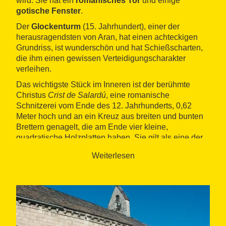
wird. Sie hat ein
romanisches Tor
und einige
gotische Fenster
.
Der
Glockenturm
(15. Jahrhundert), einer der
herausragendsten von Aran, hat einen achteckigen
Grundriss, ist wunderschön und hat Schießscharten,
die ihm einen gewissen Verteidigungscharakter
verleihen.
Das wichtigste Stück im Inneren ist der berühmte
Christus
Crist de Salardú
, eine romanische
Schnitzerei vom Ende des 12. Jahrhunderts, 0,62
Meter hoch und an ein Kreuz aus breiten und bunten
Brettern genagelt, die am Ende vier kleine,
quadratische Holzplatten haben. Sie gilt als eine der
wertvollsten romanischen Schnitzereien der Region.
Weiterlesen
Auch erwähnenswert sind die prächtigen und
großflächigen
Wandmalereien
im Presbyterium aus
dem 16. Jahrhundert.