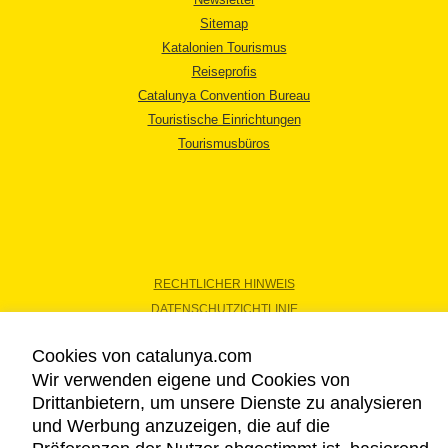
Sitemap
Katalonien Tourismus
Reiseprofis
Catalunya Convention Bureau
Touristische Einrichtungen
Tourismusbüros
RECHTLICHER HINWEIS
DATENSCHUTZICHTLINIE
COOKIES
Cookies von catalunya.com
BARRIEREFREIHEIT
Wir verwenden eigene und Cookies von
Drittanbietern, um unsere Dienste zu analysieren
und Werbung anzuzeigen, die auf die
Copyright © 2026. Katalonien Tourismus. Alle Rechte vorbehalten