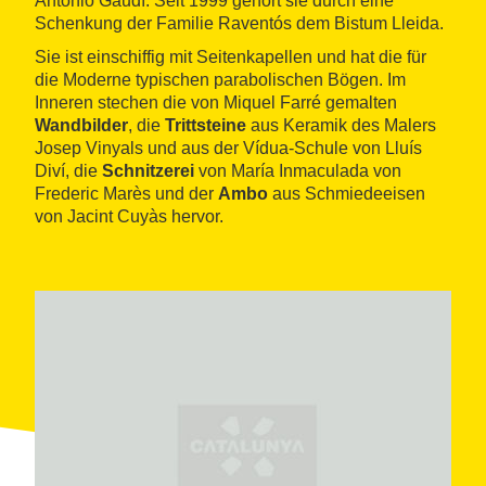
Antonio Gaudí. Seit 1999 gehört sie durch eine
Schenkung der Familie Raventós dem Bistum Lleida.
Sie ist einschiffig mit Seitenkapellen und hat die für
die Moderne typischen parabolischen Bögen. Im
Inneren stechen die von Miquel Farré gemalten
Wandbilder
, die
Trittsteine
aus Keramik des Malers
Josep Vinyals und aus der Vídua-Schule von Lluís
Diví, die
Schnitzerei
von María Inmaculada von
Frederic Marès und der
Ambo
aus Schmiedeeisen
von Jacint Cuyàs hervor.