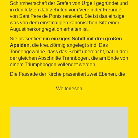
Schirmherrschaft der Grafen von Urgell gegründet und
in den letzten Jahrzehnten vom Verein der Freunde
von Sant Pere de Ponts renoviert. Sie ist das einzige,
was von dem einstmaligen kanonischen Sitz einer
Augustinerkongregation erhalten ist.
Sie präsentiert
ein einziges Schiff mit drei großen
Apsiden
, die kreuzförmig angelegt sind. Das
Tonnengewölbe, dass das Schiff überdacht, hat in drei
der gleichen Abschnitte Trennbogen, die am Ende von
einem Triumphbogen vollendet werden.
Die Fassade der Kirche präsentiert zwei Ebenen, die
mit gepaarten Kirchenfenstern dekoriert sind. Die
äußere Anordnung der Mauern, vor allem an der
Weiterlesen
Stirnseite, bietet die Möglichkeit eine Schmuckanlage
im lombardischen Stil und mit Blindbogen und
Fenstern des gleichen Typs zu bewundern. Des
Weiteren wurde ein Garten angelegt, von dem man
einen sehr guten Panoramablick auf die Umgebung
hat.