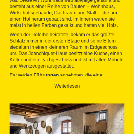
war. Diese Art Wohnhaus wird
auviatge
genannt und
besteht aus einer Reihe von Bauten – Wohnhaus,
Wirtschaftsgebäude, Dachraum und Stall –, die um
einen Hof herum gebaut sind. Im Innern waren sie
meist in hellen Farben gekalkt und hatten viel Holz.
Wenn der Hoferbe heiratete, bekam er das größte
Schlafzimmer in der ersten Etage und seine Eltern
siedelten in einen kleineren Raum im Erdgeschoss
um. Das Joanchiquet-Haus besitzt eine Küche, einen
Keller und ein Dachgeschoss und ist mit alten Möbeln
und Werkzeugen ausgestattet.
Es werden
Führungen
angeboten, die eine
Vorstellung davon vermitteln, wie das Leben im Val
Weiterlesen
d’Aran jahrhundertelang ausgesehen hat. Eine seiner
Besonderheiten sind die typischen
aranesischen
cauhades
oder nächtlichen Tanzfeste
. Nach dem
Rundgang durch die verschiedenen Ecken des
Hauses gelangt man in den Innenhof, wo man
Livemusik hören und ein Gläschen Johannisbeerlikör
kosten kann.