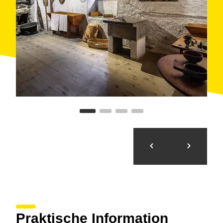
Die Ökomuseen sind Einrichtungen mit
volkskundlichem Anliegen, wo die Baulichkeiten
ebenso wichtig oder sogar noch wichtiger sind als die
darin ausgestellten Exponate. Das
Ecomusèu Çò de
Joanchiquet
ist eine der drei Einrichtungen, die
zusammen das
Musèu dera Val d´Aran
, das
Geschichtliche Museum des Arantals, bilden. Die
beiden anderen sind der Turm „Torre deth Generau
Martinhon" in Vielha und die Kirche Sant Joan in
Arties. Das Joanchiquet-Haus ist im Sommer täglich
geöffnet, den Rest des Jahres muss ein Besuch im
Voraus vereinbart werden.
Praktische Information