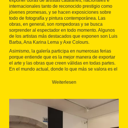
exponer obras de artistas catalanes, nacionales e
internacionales tanto de reconocido prestigio como
jóvenes promesas, y se hacen exposiciones sobre
todo de fotografía y pintura contemporánea. Las
obras, en general, son rompedoras y se busca
sorprender al espectador en todo momento. Algunos
de los artistas más destacados que exponen son Luis
Barba, Ana Karina Lema y Axe Colours.
Asimismo, la galería participa en numerosas ferias
porque entiende que es la mejor manera de exportar
el arte y las obras que creen válidas en todas partes.
En el mundo actual, donde lo que más se valora es el
movimiento y la inmediatez, las ferias son necesarias
para que los interesados puedan disfrutar de una
Weiterlesen
actualización constante del arte contemporáneo.