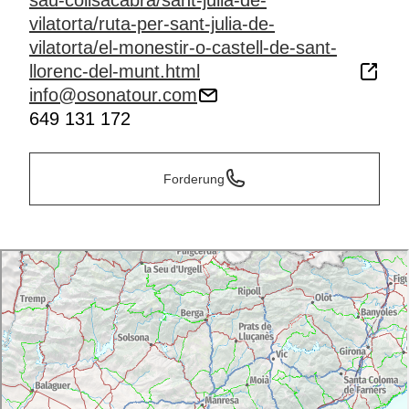
sau-collsacabra/sant-julia-de-
vilatorta/ruta-per-sant-julia-de-
vilatorta/el-monestir-o-castell-de-sant-
llorenc-del-munt.html
info@osonatour.com
649 131 172
Forderung