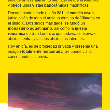
trata de un asentamiento habitado desde el Neolítico
y ofrece unas
vistas panorámicas
magníficas.
Documentado desde el año 881, el
castillo
tuvo la
jurisdicción de todo el antiguo término de Vilatorta en
el siglo X. Dos siglos más tarde, se fundó un
monasterio agustiniano
, así como la
iglesia
románica
de San Lorenzo, que todavía conserva el
ábside central y las dos absidiolas laterales.
Hoy en día, es de propiedad privada y presenta una
imagen
totalmente restaurada
. Se puede visitar
concertando cita previa.