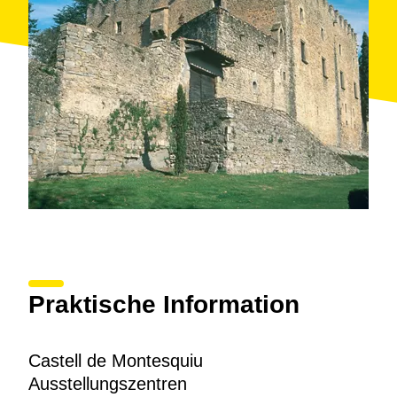
conservado los aspectos arquitectónicos más
significativos de los diversos períodos, el castillo ha
recuperado el vínculo con el territorio y se ha
integrado en el conjunto del parque natural. El piso
superior se ha acondicionado como
Centro de
Recursos
para acoger cursos, conferencias o
reuniones de trabajo.
Praktische Information
Castell de Montesquiu
Ausstellungszentren