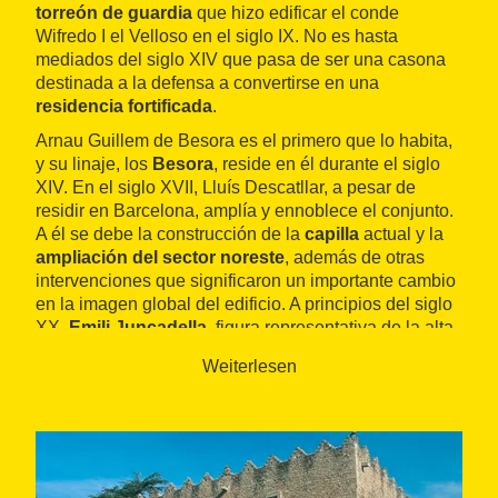
torreón de guardia
que hizo edificar el conde
Wifredo I el Velloso en el siglo IX. No es hasta
mediados del siglo XIV que pasa de ser una casona
destinada a la defensa a convertirse en una
residencia fortificada
.
Arnau Guillem de Besora es el primero que lo habita,
y su linaje, los
Besora
, reside en él durante el siglo
XIV. En el siglo XVII, Lluís Descatllar, a pesar de
residir en Barcelona, amplía y ennoblece el conjunto.
A él se debe la construcción de la
capilla
actual y la
ampliación del sector noreste
, además de otras
intervenciones que significaron un importante cambio
en la imagen global del edificio. A principios del siglo
XX,
Emili Juncadella
, figura representativa de la alta
burguesía del momento, da a la antigua casona la
Weiterlesen
apariencia de castillo que tiene en la actualidad y lo
completa con los
jardines
. Sin embargo, la reforma
de Juncadella oculta muchos vestigios de la
evolución y ampliaciones anteriores del edificio.
Actualmente, y tras una intervención que ha