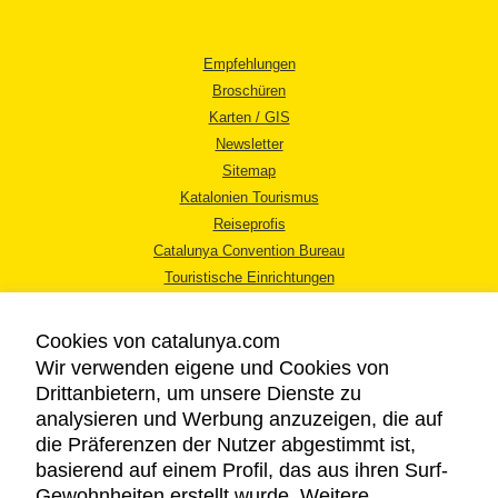
Empfehlungen
Broschüren
Karten / GIS
Newsletter
Sitemap
Katalonien Tourismus
Reiseprofis
Catalunya Convention Bureau
Touristische Einrichtungen
Tourismusbüros
Cookies von catalunya.com
Wir verwenden eigene und Cookies von
Drittanbietern, um unsere Dienste zu
analysieren und Werbung anzuzeigen, die auf
die Präferenzen der Nutzer abgestimmt ist,
RECHTLICHER HINWEIS
basierend auf einem Profil, das aus ihren Surf-
DATENSCHUTZICHTLINIE
Gewohnheiten erstellt wurde. Weitere