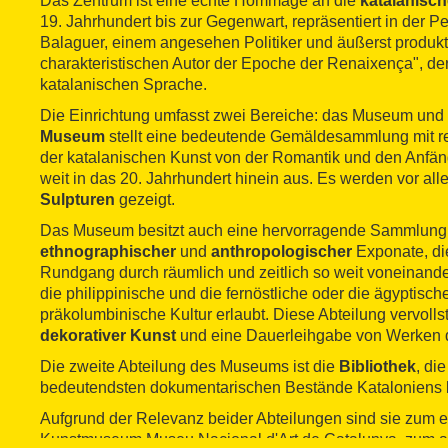
Das Zentrum ist eine echte Hommage an die
katalanisch
19. Jahrhundert bis zur Gegenwart, repräsentiert in der P
Balaguer, einem angesehen Politiker und äußerst produk
charakteristischen Autor der Epoche der Renaixença", d
katalanischen Sprache.
Die Einrichtung umfasst zwei Bereiche: das Museum und 
Museum
stellt eine bedeutende Gemäldesammlung mit r
der katalanischen Kunst von der Romantik und den Anfä
weit in das 20. Jahrhundert hinein aus. Es werden vor al
Sulpturen
gezeigt.
Das Museum besitzt auch eine hervorragende Sammlung 
ethnographischer
und
anthropologischer
Exponate, di
Rundgang durch räumlich und zeitlich so weit voneinander
die philippinische und die fernöstliche oder die ägyptisch
präkolumbinische Kultur erlaubt. Diese Abteilung vervolls
dekorativer Kunst
und eine Dauerleihgabe von Werken
Die zweite Abteilung des Museums ist die
Bibliothek
, di
bedeutendsten dokumentarischen Bestände Kataloniens b
Aufgrund der Relevanz beider Abteilungen sind sie zum 
Kunstmuseum Museu Nacional d'Art de Catalunya, zum a