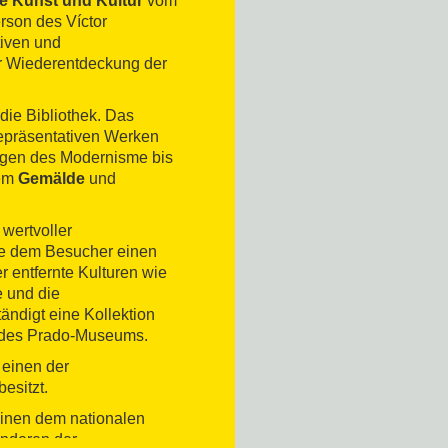
e Kunst und Kultur
vom
erson des Víctor
tiven und
er Wiederentdeckung der
die Bibliothek. Das
epräsentativen Werken
ngen des Modernisme bis
lem
Gemälde
und
wertvoller
e dem Besucher einen
 entfernte Kulturen wie
e und die
tändigt eine Kollektion
 des Prado-Museums.
e einen der
esitzt.
einen dem nationalen
nderen der