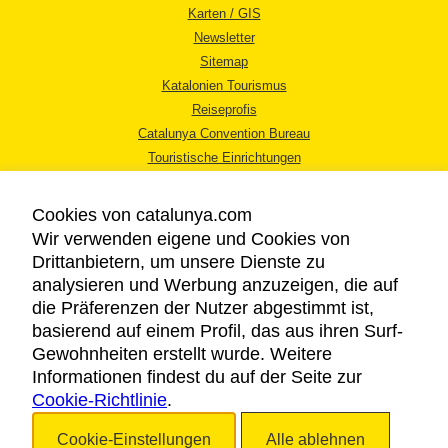
Karten / GIS
Newsletter
Sitemap
Katalonien Tourismus
Reiseprofis
Catalunya Convention Bureau
Touristische Einrichtungen
Tourismusbüros
Cookies von catalunya.com
Wir verwenden eigene und Cookies von
Drittanbietern, um unsere Dienste zu
analysieren und Werbung anzuzeigen, die auf
die Präferenzen der Nutzer abgestimmt ist,
RECHTLICHER HINWEIS
basierend auf einem Profil, das aus ihren Surf-
DATENSCHUTZICHTLINIE
Gewohnheiten erstellt wurde. Weitere
COOKIES
Informationen findest du auf der Seite zur
Cookie-Richtlinie
BARRIEREFREIHEIT
.
Cookie-Einstellungen
Alle ablehnen