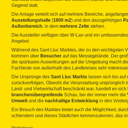
Gegend statt.
Die Anlage verteilt sich auf mehrere Bereiche, angefange
Ausstellungshalle
(
1600 m2
) und den dazugehörigen
Pa
Außenbereich
, in dem
mehrere Zelte
stehen.
Die Aussteller verfügen über W-Lan und ein umfassende
Angebot.
Während des Sant Lluc Marktes, der zu den wichtigsten V
kommen über
Besucher
auf das Messegelände. Der gro
die spürbaren Auswirkungen auf die Umgebung macht dies
Fachleute von außerhalb des Landkreises sehr interessan
Die Ursprünge des
Sant Lluc Markts
lassen sich bis auf
zurückverfolgen. Obwohl die Veranstaltung ursprünglich n
Land- und Viehwirtschaft beschränkt war, handelt es sich
branchenübergreifende
Schau, bei der immer mehr die
Umwelt
und die
nachhaltige Entwicklung
in den Vorderg
Ein Besuch des Marktes bietet auch die Möglichkeit, durc
schlendern und dieses Städtchen kennenzulernen, das i
Landschaft eingebettet ist. Es liegt nämlich im
Naturschu
Garrotxa
, der seit 1982 durch die Behörden besonders ge
Weiterlesen