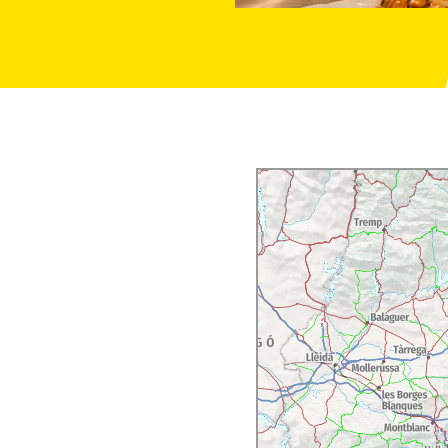
nswürdigkeiten, wie zum
der das Restaurant
Les
 sich der Erneuerung der
men, besonders