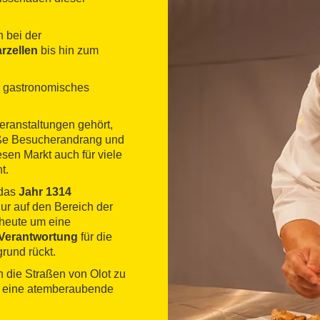
n bei der
rzellen
bis hin zum
s gastronomisches
eranstaltungen gehört,
ße Besucherandrang und
en Markt auch für viele
t.
 das
Jahr
1314
ur auf den Bereich der
 heute um eine
Verantwortung
für die
rund rückt.
h die Straßen von Olot zu
n eine atemberaubende
tzpark Vulkane der
schützt wird.