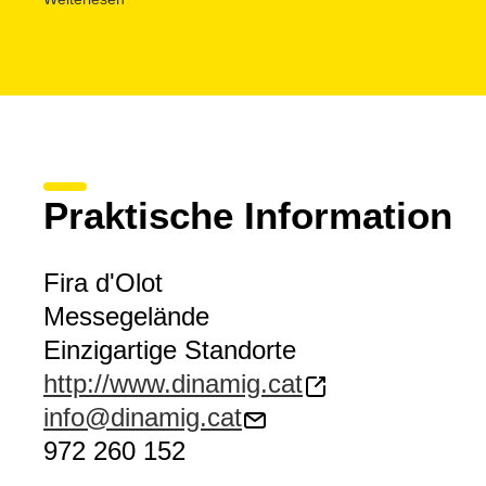
Das Stadtzentrum bietet darüber hinaus zahlreiche Sehe
Beispiel die
Ruta Modernista (Modernistische Route)
o
Cols
, das aus dem Kreise der neuen Etablissements, die
vulkanischen Küche
(typische Küche der Garrotxa) wid
hervorsticht.
Praktische Information
Fira d'Olot
Messegelände
Einzigartige Standorte
http://www.dinamig.cat
info@dinamig.cat
972 260 152