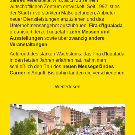
Jahren
veranstaltet wird, auch zu seinem
wirtschaftlichen Zentrum entwickelt. Seit 1992 ist es
der Stadt in verstärktem Maße gelungen, Anbieter
neuer Dienstleistungen anzuziehen und das
Unternehmensangebot auszubauen.
Fira d'Igualada
organisiert derzeit ungefähr
zehn Messen und
Ausstellungen
sowie über
zwanzig andere
Veranstaltungen
.
Aufgrund des starken Wachstums, das Fira d'Igualada
in den letzten Jahren erfahren hat, nahm man
schließlich den Bau des
neuen Messegeländes
Carner
in Angriff. Bis dahin fanden die verschiedenen
Veranstaltungen in unterschiedlichen Gebäuden des
Ortes statt.
Weiterlesen
Die wichtigste unter ihnen ist jedoch die
Septembermesse
, eine
branchenübergreifende
Veranstaltung
mit
einer über fünfzigjährigen
Geschichte
, die Dienstleistunganbieter und
Unternehmen aus dem ganzen Landkreis anzieht.
Zu den wichtigsten Sehenswürdigkeiten in Igualada