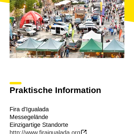
gehört das
Ledermuseum
, das eng mit der
industriellen Tradition verbunden ist. Darüber hinaus
lohnt es sich auch, auf der
Route der Industriekultur
einen Rundgang zu machen, denn dort erhält man
einen Einblick in die Entwicklung der Industrie der
Stadt bis in unsere Tage.
Schließlich sollte man es auch nicht versäumen, im
Cal Ble
einzukehren, einem eleganten und modernen
Lokal der
Spitzengastronomie
, das sich zu einem
der wichtigsten Treffpunkte im gesellschaftlichen
Leben in Igualada entwickelt hat.
Praktische Information
Fira d'Igualada
Messegelände
Einzigartige Standorte
http://www.firaigualada.org